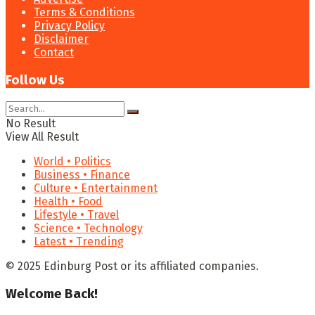
Terms & Conditions
Privacy Policy
Disclaimer
Contact
Follow Us
No Result
View All Result
World • Politics
Business • Finance
Culture • Entertainment
Health • Food
Lifestyle • Travel
Science • Technology
Latest • Trending
© 2025 Edinburg Post or its affiliated companies.
Welcome Back!