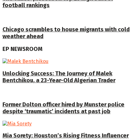
football rankings
Chicago scrambles to house migrants with cold
weather ahead
EP NEWSROOM
Unlocking Success: The Journey of Malek
Bentchikou, a 23-Year-Old Algerian Trader
Former Dolton officer hired by Munster police
despite ‘traumatic’ incidents at past job
Mia Sorety: Houston’s Rising Fitness Influencer