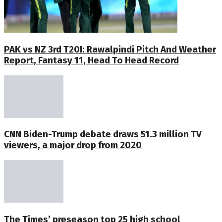
PAK vs NZ 3rd T20I: Rawalpindi Pitch And Weather
Report, Fantasy 11, Head To Head Record
CNN Biden-Trump debate draws 51.3 million TV
viewers, a major drop from 2020
The Times’ preseason top 25 high school