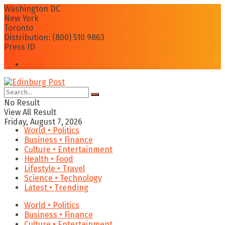
Washington DC
New York
Toronto
Distribution: (800) 510 9863
Press ID
Login
No Result
View All Result
Friday, August 7, 2026
World • Politics
Business • Finance
Culture • Entertainment
Health • Food
Lifestyle • Travel
Science • Technology
Latest • Trending
World • Politics
Business • Finance
Culture • Entertainment