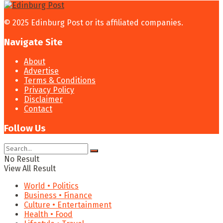
© 2025 Edinburg Post or its affiliated companies.
Navigate Site
About
Advertise
Terms & Conditions
Privacy Policy
Disclaimer
Contact
Follow Us
No Result
View All Result
World • Politics
Business • Finance
Culture • Entertainment
Health • Food