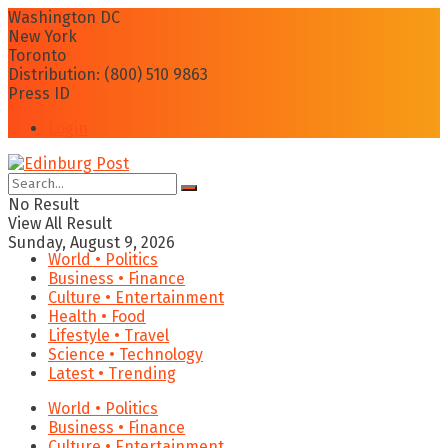
Washington DC
New York
Toronto
Distribution: (800) 510 9863
Press ID
Login
No Result
View All Result
Sunday, August 9, 2026
World • Politics
Business • Finance
Culture • Entertainment
Health • Food
Lifestyle • Travel
Science • Technology
Latest • Trending
World • Politics
Business • Finance
Culture • Entertainment