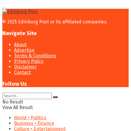
© 2025 Edinburg Post or its affiliated companies.
Navigate Site
About
Advertise
Terms & Conditions
Privacy Policy
Disclaimer
Contact
Follow Us
No Result
View All Result
World • Politics
Business • Finance
Culture • Entertainment