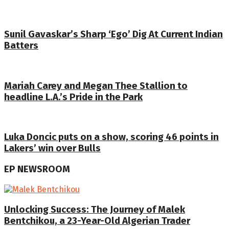
Sunil Gavaskar’s Sharp ‘Ego’ Dig At Current Indian
Batters
Mariah Carey and Megan Thee Stallion to
headline L.A.’s Pride in the Park
Luka Doncic puts on a show, scoring 46 points in
Lakers’ win over Bulls
EP NEWSROOM
Unlocking Success: The Journey of Malek
Bentchikou, a 23-Year-Old Algerian Trader