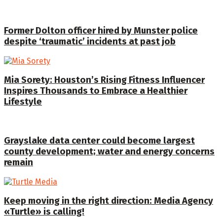
Former Dolton officer hired by Munster police
despite ‘traumatic’ incidents at past job
Mia Sorety: Houston’s Rising Fitness Influencer
Inspires Thousands to Embrace a Healthier
Lifestyle
Grayslake data center could become largest
county development; water and energy concerns
remain
Keep moving in the right direction: Media Agency
«Turtle» is calling!