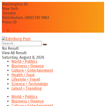
Washington DC
New York
Toronto
Distribution: (800) 510 9863
Press ID
Login
No Result
View All Result
Saturday, August 8, 2026
World • Politics
Business • Finance
Culture • Entertainment
Health • Food
Lifestyle • Travel
Science • Technology
Latest • Trending
World • Politics
Business • Finance
Culture • Entertainment