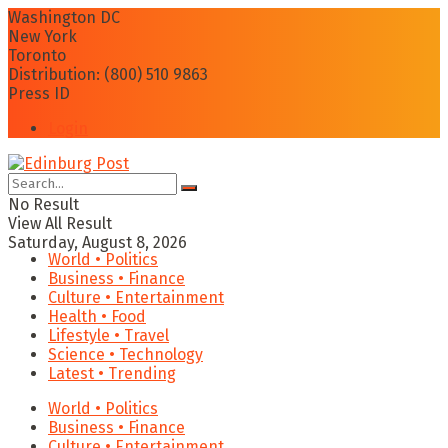
Washington DC
New York
Toronto
Distribution: (800) 510 9863
Press ID
Login
No Result
View All Result
Saturday, August 8, 2026
World • Politics
Business • Finance
Culture • Entertainment
Health • Food
Lifestyle • Travel
Science • Technology
Latest • Trending
World • Politics
Business • Finance
Culture • Entertainment