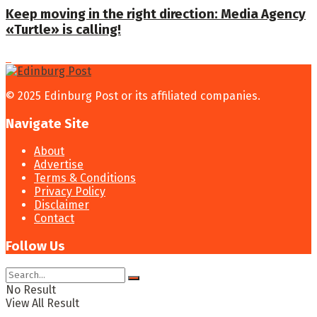
Keep moving in the right direction: Media Agency
«Turtle» is calling!
© 2025 Edinburg Post or its affiliated companies.
Navigate Site
About
Advertise
Terms & Conditions
Privacy Policy
Disclaimer
Contact
Follow Us
No Result
View All Result