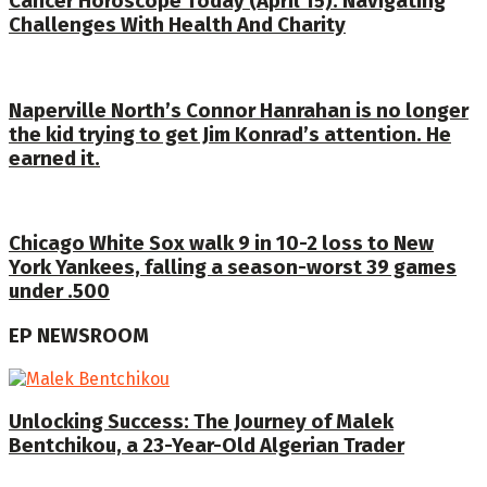
Cancer Horoscope Today (April 15): Navigating
Challenges With Health And Charity
Naperville North’s Connor Hanrahan is no longer
the kid trying to get Jim Konrad’s attention. He
earned it.
Chicago White Sox walk 9 in 10-2 loss to New
York Yankees, falling a season-worst 39 games
under .500
EP NEWSROOM
Unlocking Success: The Journey of Malek
Bentchikou, a 23-Year-Old Algerian Trader