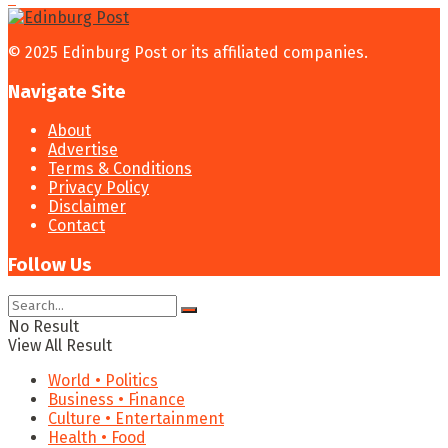
© 2025 Edinburg Post or its affiliated companies.
Navigate Site
About
Advertise
Terms & Conditions
Privacy Policy
Disclaimer
Contact
Follow Us
No Result
View All Result
World • Politics
Business • Finance
Culture • Entertainment
Health • Food