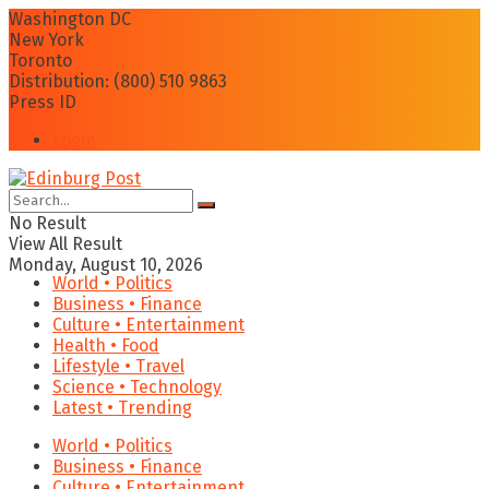
Washington DC
New York
Toronto
Distribution: (800) 510 9863
Press ID
Login
No Result
View All Result
Monday, August 10, 2026
World • Politics
Business • Finance
Culture • Entertainment
Health • Food
Lifestyle • Travel
Science • Technology
Latest • Trending
World • Politics
Business • Finance
Culture • Entertainment