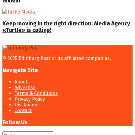
Keep moving in the right direction: Media Agency
«Turtle» is calling!
© 2025 Edinburg Post or its affiliated companies.
Navigate Site
About
Advertise
Terms & Conditions
Privacy Policy
Disclaimer
Contact
Follow Us