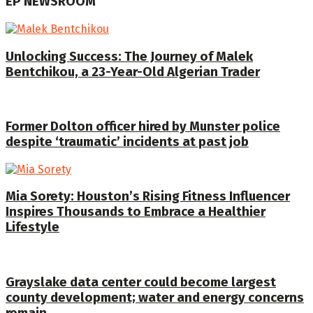
EP NEWSROOM
Unlocking Success: The Journey of Malek
Bentchikou, a 23-Year-Old Algerian Trader
Former Dolton officer hired by Munster police
despite ‘traumatic’ incidents at past job
Mia Sorety: Houston’s Rising Fitness Influencer
Inspires Thousands to Embrace a Healthier
Lifestyle
Grayslake data center could become largest
county development; water and energy concerns
remain