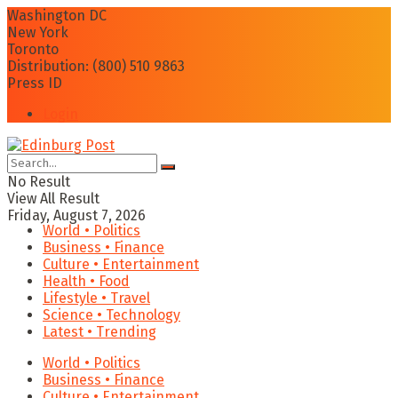
Washington DC
New York
Toronto
Distribution: (800) 510 9863
Press ID
Login
No Result
View All Result
Friday, August 7, 2026
World • Politics
Business • Finance
Culture • Entertainment
Health • Food
Lifestyle • Travel
Science • Technology
Latest • Trending
World • Politics
Business • Finance
Culture • Entertainment