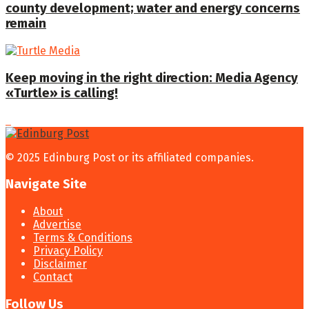
county development; water and energy concerns
remain
Keep moving in the right direction: Media Agency
«Turtle» is calling!
© 2025 Edinburg Post or its affiliated companies.
Navigate Site
About
Advertise
Terms & Conditions
Privacy Policy
Disclaimer
Contact
Follow Us