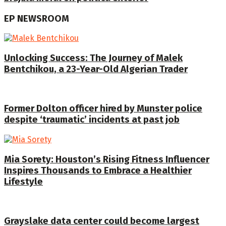
EP NEWSROOM
Unlocking Success: The Journey of Malek
Bentchikou, a 23-Year-Old Algerian Trader
Former Dolton officer hired by Munster police
despite ‘traumatic’ incidents at past job
Mia Sorety: Houston’s Rising Fitness Influencer
Inspires Thousands to Embrace a Healthier
Lifestyle
Grayslake data center could become largest