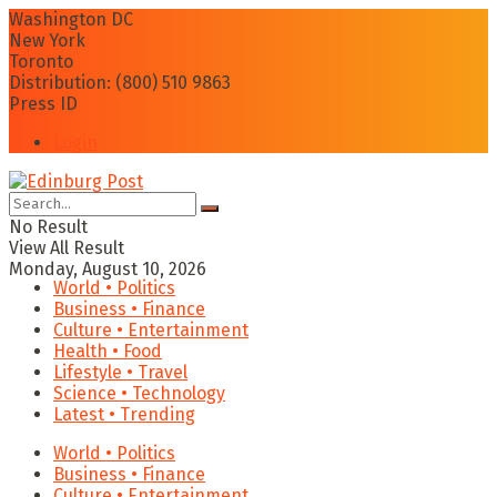
Washington DC
New York
Toronto
Distribution: (800) 510 9863
Press ID
Login
No Result
View All Result
Monday, August 10, 2026
World • Politics
Business • Finance
Culture • Entertainment
Health • Food
Lifestyle • Travel
Science • Technology
Latest • Trending
World • Politics
Business • Finance
Culture • Entertainment