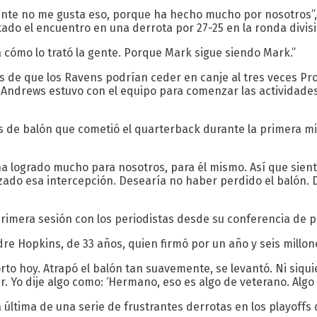
te no me gusta eso, porque ha hecho mucho por nosotros”, d
o el encuentro en una derrota por 27-25 en la ronda divisi
cómo lo trató la gente. Porque Mark sigue siendo Mark.”
s de que los Ravens podrían ceder en canje al tres veces Pr
 y Andrews estuvo con el equipo para comenzar las actividad
de balón que cometió el quarterback durante la primera mit
l ha logrado mucho para nosotros, para él mismo. Así que sien
do esa intercepción. Desearía no haber perdido el balón. D
rimera sesión con los periodistas desde su conferencia de p
e Hopkins, de 33 años, quien firmó por un año y seis millon
corto hoy. Atrapó el balón tan suavemente, se levantó. Ni siq
. Yo dije algo como: ‘Hermano, eso es algo de veterano. Algo
la última de una serie de frustrantes derrotas en los playoffs