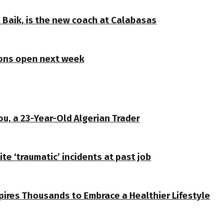
e Baik, is the new coach at Calabasas
ions open next week
u, a 23-Year-Old Algerian Trader
te ‘traumatic’ incidents at past job
spires Thousands to Embrace a Healthier Lifestyle