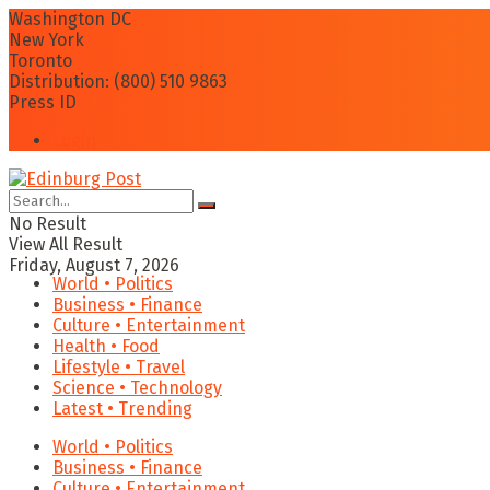
Washington DC
New York
Toronto
Distribution: (800) 510 9863
Press ID
Login
No Result
View All Result
Friday, August 7, 2026
World • Politics
Business • Finance
Culture • Entertainment
Health • Food
Lifestyle • Travel
Science • Technology
Latest • Trending
World • Politics
Business • Finance
Culture • Entertainment