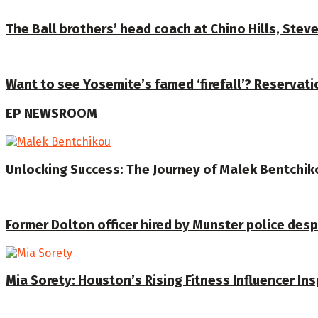
The Ball brothers’ head coach at Chino Hills, Stev
Want to see Yosemite’s famed ‘firefall’? Reservat
EP NEWSROOM
Unlocking Success: The Journey of Malek Bentchiko
Former Dolton officer hired by Munster police despi
Mia Sorety: Houston’s Rising Fitness Influencer In