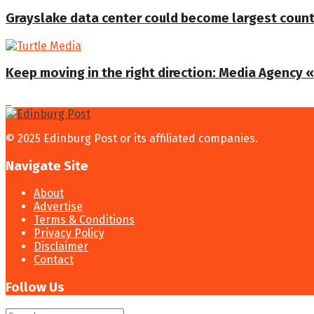
Grayslake data center could become largest coun
Keep moving in the right direction: Media Agency «T
© 2025 Edinburg Post or its affiliated companies.
Navigate Site
About
Advertise
Terms & Conditions
Privacy Policy
Disclaimer
Contact
Follow Us