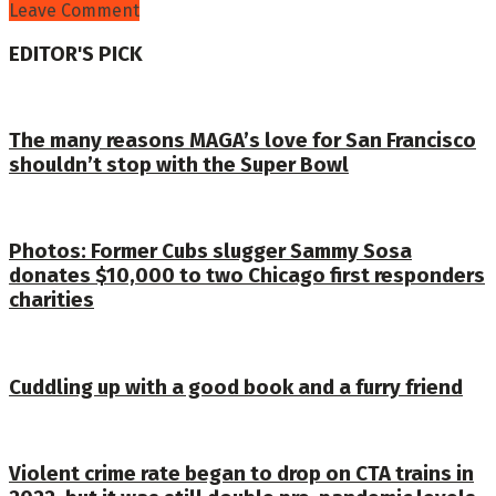
Leave Comment
EDITOR'S PICK
The many reasons MAGA’s love for San Francisco
shouldn’t stop with the Super Bowl
Photos: Former Cubs slugger Sammy Sosa
donates $10,000 to two Chicago first responders
charities
Cuddling up with a good book and a furry friend
Violent crime rate began to drop on CTA trains in