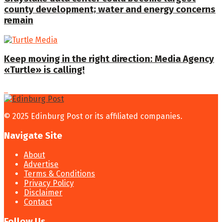
county development; water and energy concerns
remain
Keep moving in the right direction: Media Agency
«Turtle» is calling!
© 2025 Edinburg Post or its affiliated companies.
Navigate Site
About
Advertise
Terms & Conditions
Privacy Policy
Disclaimer
Contact
Follow Us