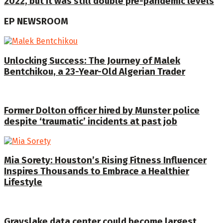
2022, but it was still double pre-pandemic levels
EP NEWSROOM
Unlocking Success: The Journey of Malek
Bentchikou, a 23-Year-Old Algerian Trader
Former Dolton officer hired by Munster police
despite ‘traumatic’ incidents at past job
Mia Sorety: Houston’s Rising Fitness Influencer
Inspires Thousands to Embrace a Healthier
Lifestyle
Grayslake data center could become largest