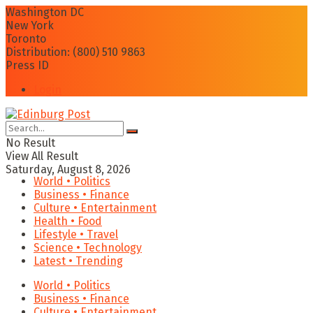
Washington DC
New York
Toronto
Distribution: (800) 510 9863
Press ID
Login
No Result
View All Result
Saturday, August 8, 2026
World • Politics
Business • Finance
Culture • Entertainment
Health • Food
Lifestyle • Travel
Science • Technology
Latest • Trending
World • Politics
Business • Finance
Culture • Entertainment